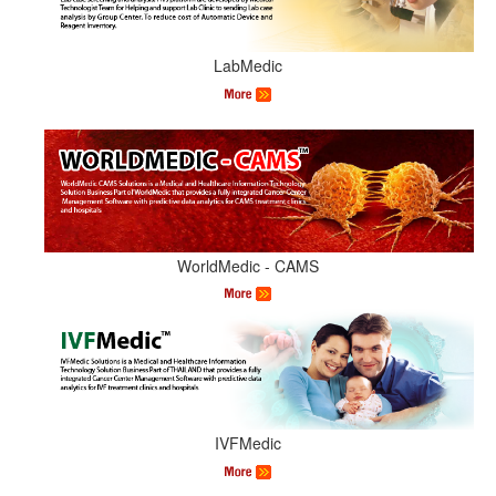
LabMedic
WorldMedic - CAMS
IVFMedic