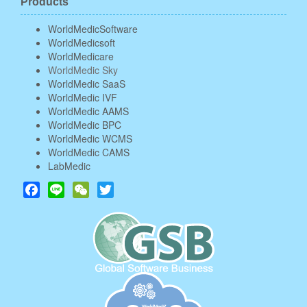
Products
WorldMedicSoftware
WorldMedicsoft
WorldMedicare
WorldMedic Sky
WorldMedic SaaS
WorldMedic IVF
WorldMedic AAMS
WorldMedic BPC
WorldMedic WCMS
WorldMedic CAMS
LabMedic
Facebook
Line
WeChat
Twitter